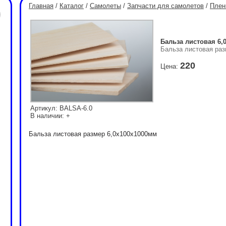
Главная
/
Каталог
/
Самолеты
/
Запчасти для самолетов
/
Плен
Бальза листовая 6,
Бальза листовая ра
220
Цена:
Артикул: BALSA-6.0
В наличии: +
Бальза листовая размер 6,0x100x1000мм