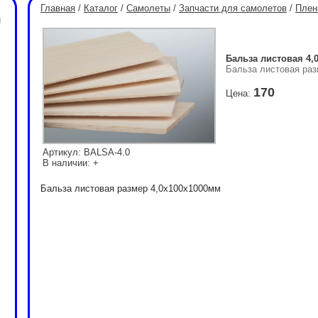
Главная
/
Каталог
/
Самолеты
/
Запчасти для самолетов
/
Плен
Бальза листовая 4,
Бальза листовая ра
170
Цена:
Артикул: BALSA-4.0
В наличии: +
Бальза листовая размер 4,0x100x1000мм