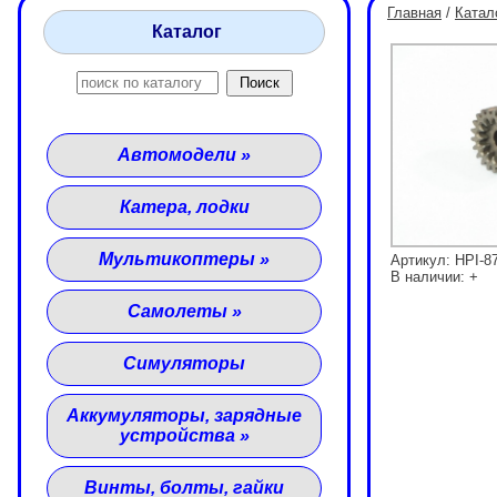
Главная
/
Катал
Каталог
Автомодели
»
Катера, лодки
Мультикоптеры
»
Артикул: HPI-8
В наличии: +
Самолеты
»
Симуляторы
Аккумуляторы, зарядные
устройства
»
Винты, болты, гайки