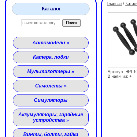
Главная
/
Катал
Каталог
Автомодели
»
Катера, лодки
Мультикоптеры
»
Артикул: HPI-1
В наличии: +
Самолеты
»
Симуляторы
Аккумуляторы, зарядные
устройства
»
Винты, болты, гайки