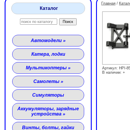
Главная
/
Катал
Каталог
Автомодели
»
Катера, лодки
Мультикоптеры
»
Артикул: HPI-8
В наличии: +
Самолеты
»
Симуляторы
Аккумуляторы, зарядные
устройства
»
Винты, болты, гайки